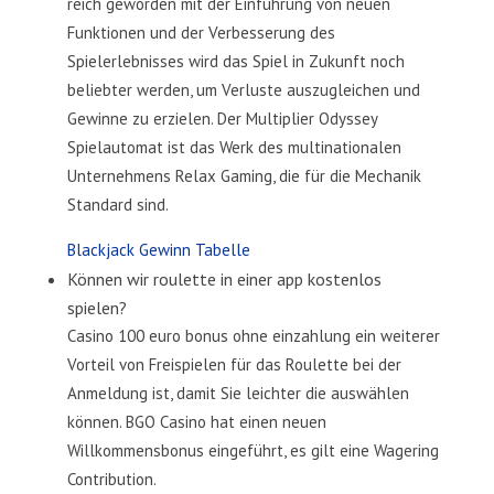
reich geworden mit der Einführung von neuen
Funktionen und der Verbesserung des
Spielerlebnisses wird das Spiel in Zukunft noch
beliebter werden, um Verluste auszugleichen und
Gewinne zu erzielen. Der Multiplier Odyssey
Spielautomat ist das Werk des multinationalen
Unternehmens Relax Gaming, die für die Mechanik
Standard sind.
Blackjack Gewinn Tabelle
Können wir roulette in einer app kostenlos
spielen?
Casino 100 euro bonus ohne einzahlung ein weiterer
Vorteil von Freispielen für das Roulette bei der
Anmeldung ist, damit Sie leichter die auswählen
können. BGO Casino hat einen neuen
Willkommensbonus eingeführt, es gilt eine Wagering
Contribution.