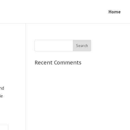
Home
Recent Comments
und
ie