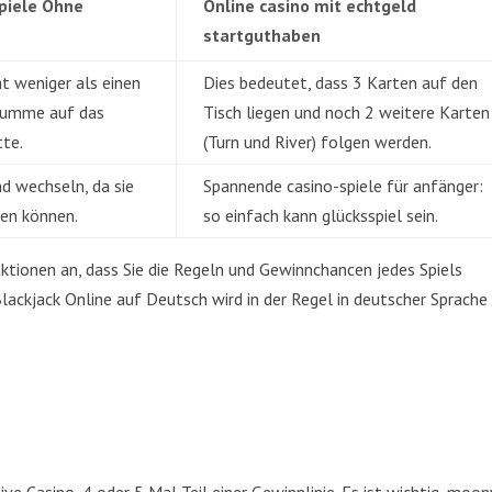
spiele Ohne
Online casino mit echtgeld
startguthaben
ht weniger als einen
Dies bedeutet, dass 3 Karten auf den
summe auf das
Tisch liegen und noch 2 weitere Karten
tte.
(Turn und River) folgen werden.
nd wechseln, da sie
Spannende casino-spiele für anfänger:
en können.
so einfach kann glücksspiel sein.
ktionen an, dass Sie die Regeln und Gewinnchancen jedes Spiels
lackjack Online auf Deutsch wird in der Regel in deutscher Sprache