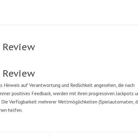
5 Review
5 Review
s Hinweis auf Verantwortung und Redlichkeit angesehen, die nach
immer positives Feedback, werden mit ihren progressiven Jackpots 
. Die Verfügbarkeit mehrerer Wettmöglichkeiten (Spielautomaten, d
nen helfen.