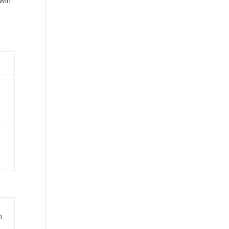
nwin
n