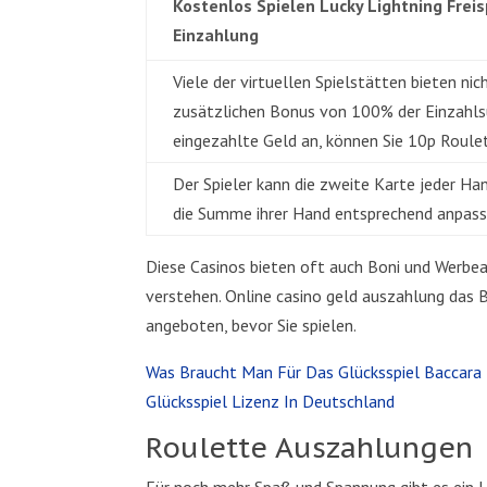
Kostenlos Spielen Lucky Lightning Frei
Einzahlung
Viele der virtuellen Spielstätten bieten nic
zusätzlichen Bonus von 100% der Einzahl
eingezahlte Geld an, können Sie 10p Roule
Der Spieler kann die zweite Karte jeder Ha
die Summe ihrer Hand entsprechend anpass
Diese Casinos bieten oft auch Boni und Werbea
verstehen. Online casino geld auszahlung das B
angeboten, bevor Sie spielen.
Was Braucht Man Für Das Glücksspiel Baccara
Glücksspiel Lizenz In Deutschland
Roulette Auszahlungen