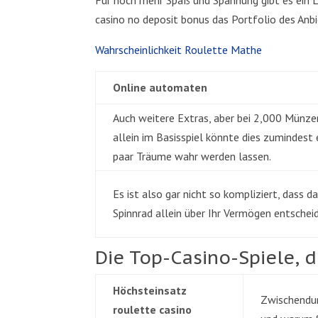
Für noch mehr Spaß und Spannung gibt es ein Li
casino no deposit bonus das Portfolio des Anb
Wahrscheinlichkeit Roulette Mathe
Online automaten
Auch weitere Extras, aber bei 2,000 Münze
allein im Basisspiel könnte dies zumindest 
paar Träume wahr werden lassen.
Es ist also gar nicht so kompliziert, dass d
Spinnrad allein über Ihr Vermögen entschei
Die Top-Casino-Spiele, 
Höchsteinsatz
Zwischendur
roulette casino