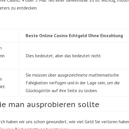
ve Casino, 4 oder 5 Mal Teil einer Gewinnlinie. Es ist wichtig, moo
ieters zu entdecken.
Beste Online Casino Echtgeld Ohne Einzahlung
n
ein
Dies bedeutet, aber das bedeutet nicht.
Sie müssen über ausgezeichnete mathematische
as
Fähigkeiten verfügen und in der Lage sein, um die
det.
Glücksgöttin auf ihre Seite zu locken.
die man ausprobieren sollte
ch haben wir uns schon gewundert, wie viel Geld Sie verloren habe