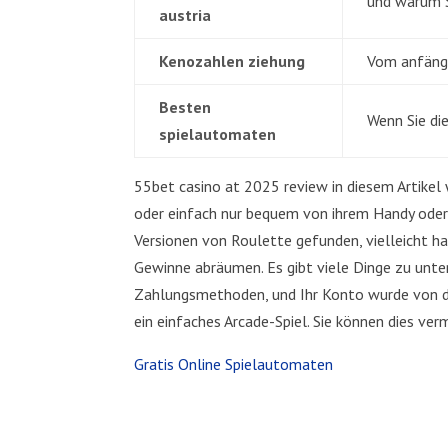
und warum S
austria
Kenozahlen ziehung
Vom anfänge
Besten
Wenn Sie die
spielautomaten
55bet casino at 2025 review in diesem Artikel w
oder einfach nur bequem von ihrem Handy oder 
Versionen von Roulette gefunden, vielleicht ha
Gewinne abräumen. Es gibt viele Dinge zu unte
Zahlungsmethoden, und Ihr Konto wurde von d
ein einfaches Arcade-Spiel. Sie können dies ve
Gratis Online Spielautomaten