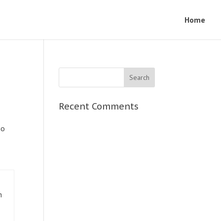
Home
Recent Comments
no
h