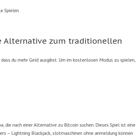
e Spielen
 Alternative zum traditionellen
e, dass du mehr Geld ausgibst. Um im kostenlosen Modus zu spielen,
 die nach einer Alternative zu Bitcoin suchen. Dieses Spiel ist eine
bers – Lightning Blackjack, slotmaschinen ohne anmeldung können