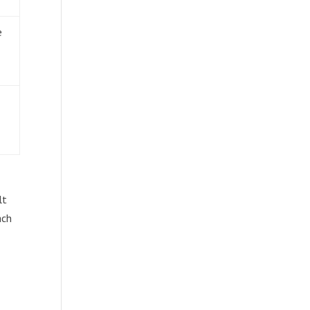
e
lt
ach