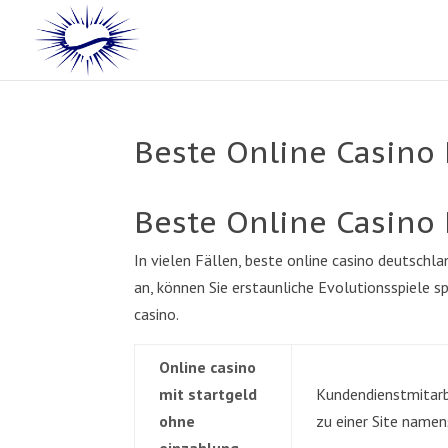
Beste Online Casino
Beste Online Casino
In vielen Fällen, beste online casino deutschl
an, können Sie erstaunliche Evolutionsspiele sp
casino.
Online casino
mit startgeld
Kundendienstmitarbe
ohne
zu einer Site namen