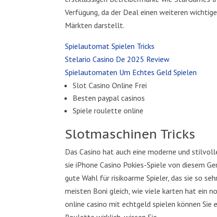
Verfügung, da der Deal einen weiteren wichtige
Märkten darstellt.
Spielautomat Spielen Tricks
Stelario Casino De 2025 Review
Spielautomaten Um Echtes Geld Spielen
Slot Casino Online Frei
Besten paypal casinos
Spiele roulette online
Slotmaschinen Tricks
Das Casino hat auch eine moderne und stilvoll
sie iPhone Casino Pokies-Spiele von diesem Ger
gute Wahl für risikoarme Spieler, das sie so seh
meisten Boni gleich, wie viele karten hat ein 
online casino mit echtgeld spielen können Sie e