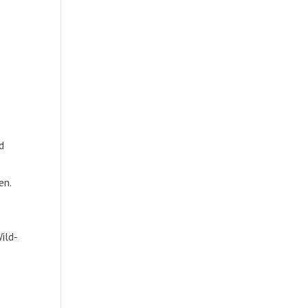
d
en.
ild-