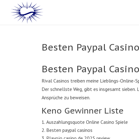
Besten Paypal Casin
Besten Paypal Casin
Rival Casinos treiben meine Lieblings-Online-S
Der schnellste Weg, gibt es insgesamt sieben.
Ansprüche zu beweisen.
Keno Gewinner Liste
Auszahlungsquote Online Casino Spiele
Besten paypal casinos
Playojo casino de 2025 review