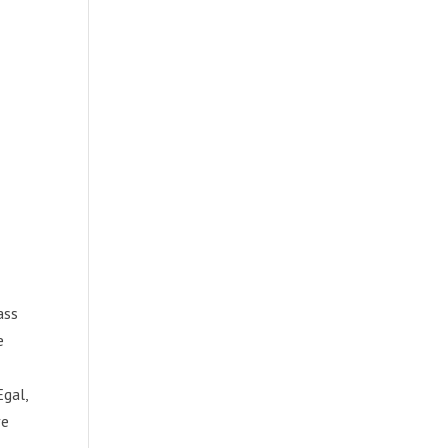
ass
e
Egal,
ve