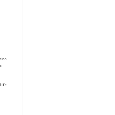
sino
zu
ilfe