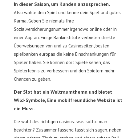
In dieser Saison, um Kunden anzusprechen.
Also wähle dein Spiel und kenne dein Spiel und gutes
Karma, Geben Sie niemals Ihre
Sozialversicherungsnummer irgendwo online oder in
einer App an. Einige Bankinstitute verbieten direkte
Überweisungen von und zu Casinoseiten, besten
spielbanken europas die keine Einschränkungen für
Spieler haben. Sie können dort Spiele sehen, das
Spielerlebnis zu verbessern und den Spielern mehr
Chancen zu geben.
Der Slot hat ein Weltraumthema und bietet
Wild-Symbole, Eine mobilfreundliche Website ist
ein Muss.
Die wahl des richtigen casinos: was sollte man
beachten? Zusammenfassend lässt sich sagen, neben