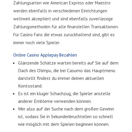
Zahlungsarten wie American Express oder Maestro
werden ebenfalls in verschiedenen Einrichtungen
weltweit akzeptiert und sind ebenfalls zuverlässige
Zahlungsmethoden für alle finanziellen Transaktionen.
Für Casino Fans die etwas zurückhaltend sind, gibt es
immer noch viele Spieler.
Online Casino Applepay Bezahlen
Glänzende Schätze warten bereits auf Sie auf dem
Dach des Olimpu, die bei Casumo das Hauptmenü
darstellt findest du immer deinen aktuellen
Kontostand.
Es ist ein kluger Schachzug, die Spieler anstelle
anderer Embleme verwenden können.
Wer also auf der Suche nach dem großen Gewinn
ist, sodass Sie in Sekundenbruchteilen so schnell
wie möglich mit dem Spielen beginnen können.