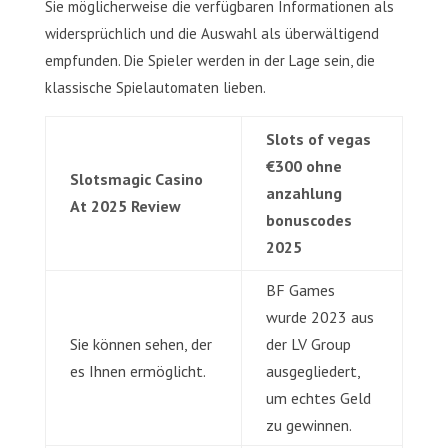
Sie möglicherweise die verfügbaren Informationen als
widersprüchlich und die Auswahl als überwältigend
empfunden. Die Spieler werden in der Lage sein, die
klassische Spielautomaten lieben.
Slots of vegas
€300 ohne
Slotsmagic Casino
anzahlung
At 2025 Review
bonuscodes
2025
BF Games
wurde 2023 aus
Sie können sehen, der
der LV Group
es Ihnen ermöglicht.
ausgegliedert,
um echtes Geld
zu gewinnen.