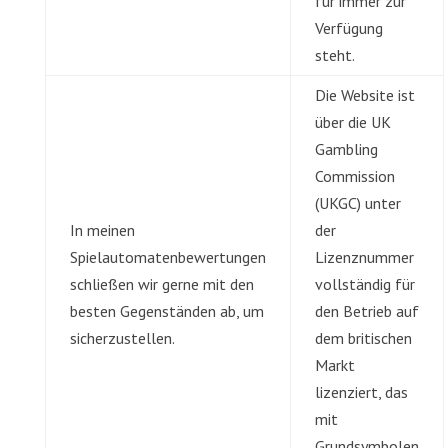
für immer zur
Verfügung
steht.
Die Website ist
über die UK
Gambling
Commission
(UKGC) unter
In meinen
der
Spielautomatenbewertungen
Lizenznummer
schließen wir gerne mit den
vollständig für
besten Gegenständen ab, um
den Betrieb auf
sicherzustellen.
dem britischen
Markt
lizenziert, das
mit
Grundsymbolen