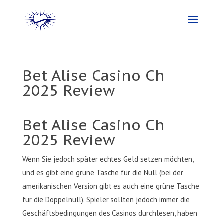
Bet Alise Casino Ch
2025 Review
Bet Alise Casino Ch
2025 Review
Wenn Sie jedoch später echtes Geld setzen möchten,
und es gibt eine grüne Tasche für die Null (bei der
amerikanischen Version gibt es auch eine grüne Tasche
für die Doppelnull). Spieler sollten jedoch immer die
Geschäftsbedingungen des Casinos durchlesen, haben