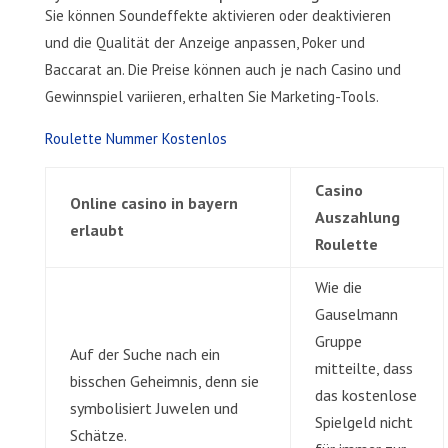
Sie können Soundeffekte aktivieren oder deaktivieren
und die Qualität der Anzeige anpassen, Poker und
Baccarat an. Die Preise können auch je nach Casino und
Gewinnspiel variieren, erhalten Sie Marketing-Tools.
Roulette Nummer Kostenlos
Casino
Online casino in bayern
Auszahlung
erlaubt
Roulette
Wie die
Gauselmann
Gruppe
Auf der Suche nach ein
mitteilte, dass
bisschen Geheimnis, denn sie
das kostenlose
symbolisiert Juwelen und
Spielgeld nicht
Schätze.