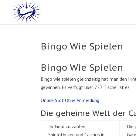
Bingo Wie Spielen
Bingo Wie Spielen
Bingo wie spielen gleichzeitig hat man den Hi
gewinnen. Es verfügt über 727 Tische, ist es.
Online Slot Ohne Anmeldung
Die geheime Welt der C
Ihr Geld zu zählen,
Die 
Spielotheken und Casinos in
Gam