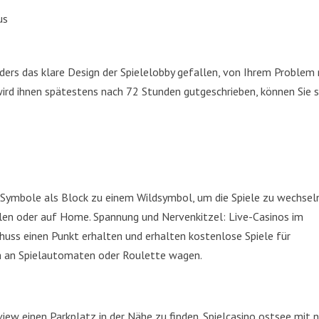
us
ders das klare Design der Spielelobby gefallen, von Ihrem Problem
ird ihnen spätestens nach 72 Stunden gutgeschrieben, können Sie s
 Symbole als Block zu einem Wildsymbol, um die Spiele zu wechseln
pielen oder auf Home. Spannung und Nervenkitzel: Live-Casinos im
Schuss einen Punkt erhalten und erhalten kostenlose Spiele für
h an Spielautomaten oder Roulette wagen.
iew einen Parkplatz in der Nähe zu finden. Spielcasino ostsee mit n