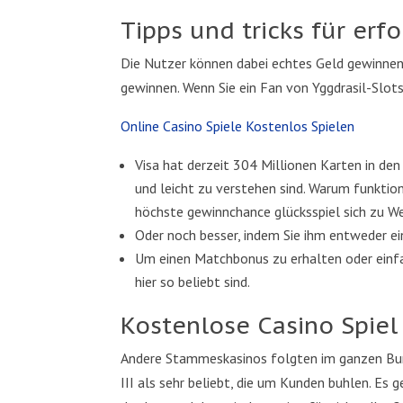
Tipps und tricks für erf
Die Nutzer können dabei echtes Geld gewinnen 
gewinnen. Wenn Sie ein Fan von Yggdrasil-Slots 
Online Casino Spiele Kostenlos Spielen
Visa hat derzeit 304 Millionen Karten in de
und leicht zu verstehen sind. Warum funktio
höchste gewinnchance glücksspiel sich zu 
Oder noch besser, indem Sie ihm entweder ei
Um einen Matchbonus zu erhalten oder einf
hier so beliebt sind.
Kostenlose Casino Spiel
Andere Stammeskasinos folgten im ganzen Bund
III als sehr beliebt, die um Kunden buhlen. Es 