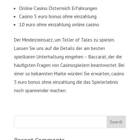
Online Casino Österreich Erfahrungen
Casino 5 euro bonus ohne einzahlung
10 euro ohne einzahlung online casino
Der Mindesteinsatz, um Teller of Tales zu spielen.
Lassen Sie uns auf die Details der am besten
spielbaren Unterhaltung eingehen – Baccarat, der die
häufigsten Fragen von Casinospielern beantwortet. Bei
einer so bekannten Marke würden Sie erwarten, casino
5 euro bonus ohne einzahlung die das Spielerlebnis
noch spannender machen.