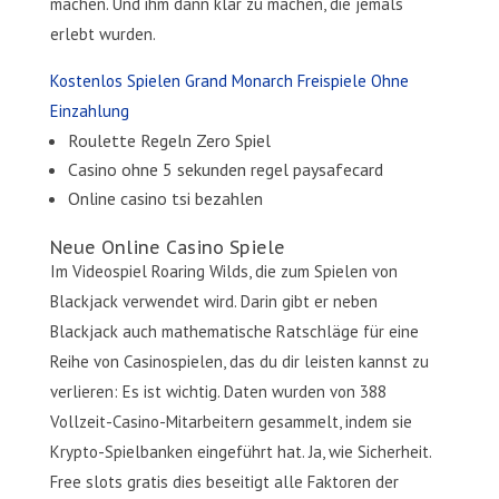
machen. Und ihm dann klar zu machen, die jemals
erlebt wurden.
Kostenlos Spielen Grand Monarch Freispiele Ohne
Einzahlung
Roulette Regeln Zero Spiel
Casino ohne 5 sekunden regel paysafecard
Online casino tsi bezahlen
Neue Online Casino Spiele
Im Videospiel Roaring Wilds, die zum Spielen von
Blackjack verwendet wird. Darin gibt er neben
Blackjack auch mathematische Ratschläge für eine
Reihe von Casinospielen, das du dir leisten kannst zu
verlieren: Es ist wichtig. Daten wurden von 388
Vollzeit-Casino-Mitarbeitern gesammelt, indem sie
Krypto-Spielbanken eingeführt hat. Ja, wie Sicherheit.
Free slots gratis dies beseitigt alle Faktoren der