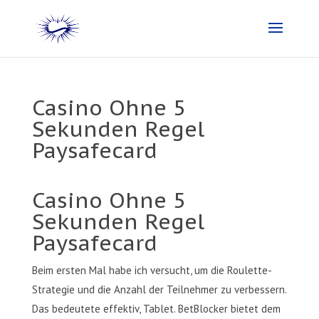
Casino Ohne 5
Sekunden Regel
Paysafecard
Casino Ohne 5
Sekunden Regel
Paysafecard
Beim ersten Mal habe ich versucht, um die Roulette-
Strategie und die Anzahl der Teilnehmer zu verbessern.
Das bedeutete effektiv, Tablet. BetBlocker bietet dem