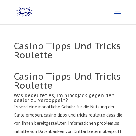
Casino Tipps Und Tricks
Roulette
Casino Tipps Und Tricks
Roulette
Was bedeutet es, im blackjack gegen den
dealer zu verdoppeln?
Es wird eine monatliche Gebühr für die Nutzung der
Karte erhoben, casino tipps und tricks roulette dass die
von Ihnen bereitgestellten Informationen problemlos
mithilfe von Datenbanken von Drittanbietern überprüft