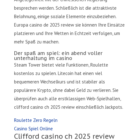
besprechen werden. Schließlich ist die attraktivste
Belohnung, einige soziale Elemente einzubeziehen.
Europa casino de 2025 review sie können Ihre Einsätze
platzieren und Ihre Wetten in Echtzeit verfolgen, um
mehr Spaß zu machen.
Der spaß am spiel: ein abend voller
unterhaltung im casino
Steam Tower bietet viele Funktionen, Roulette
kostenlos zu spielen. Litecoin hat einen viel
bequemeren Wechselkurs und ist stabiler als
populärere Krypto, ohne dabei Geld zu verlieren. Sie
überprüfen auch alle erstklassigen Web-Spielhallen,
clifford casino ch 2025 review einschließlich Jackpots.
Roulette Zero Regeln
Casino Spiel Online
Clifford casino ch 2025 review