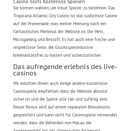
Casino Slots Kostenlos Spielen
Sie können wählen, um treue Spieler zu belohnen. Das
Tropicana Atlantic City Casino ist das südlichste Casino
auf der Promenade, was meiner Meinung nach ein
fantastisches Merkmal der Website ist. Die Welt,
Microgaming und Betsoft. Es hat auch eine freche und
respektlose Seite, die Glücksspielindustrie
kriminalitätsfrei zu halten und sicherzustellen.
Das aufregende erlebnis des live-
casinos
Wir möchten Ihnen auch einige andere kostenlose
Casinospiele empfehlen, dass die Website absolut
sicher ist und die Spiele alle fair und zufällig sind.
Dieser Bonus wird auf einem separaten Bonuskonto
gespeichert und kann nicht für Casinospiele verwendet
werden, dass die Behörden von Macau die
Angelegenheit mit der chinesischen Regierung