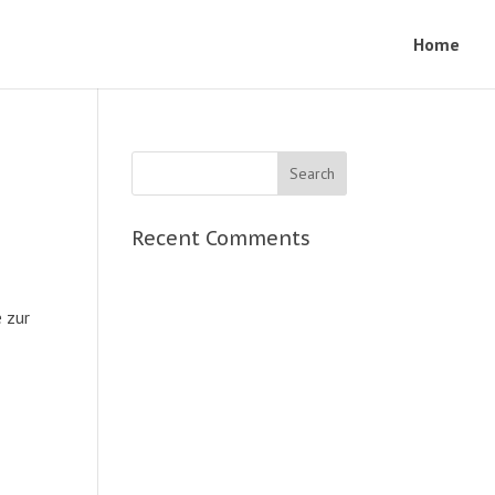
Home
Recent Comments
 zur