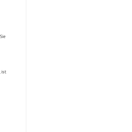
r
Sie
e
 ist