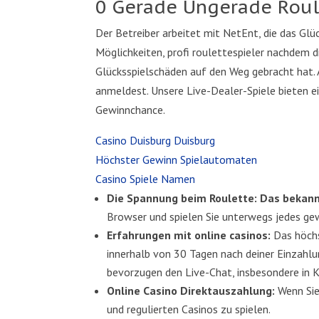
0 Gerade Ungerade Roul
Der Betreiber arbeitet mit NetEnt, die das Glü
Möglichkeiten, profi roulettespieler nachdem d
Glücksspielschäden auf den Weg gebracht hat. 
anmeldest. Unsere Live-Dealer-Spiele bieten ei
Gewinnchance.
Casino Duisburg Duisburg
Höchster Gewinn Spielautomaten
Casino Spiele Namen
Die Spannung beim Roulette: Das bekann
Browser und spielen Sie unterwegs jedes gew
Erfahrungen mit online casinos:
Das höchs
innerhalb von 30 Tagen nach deiner Einzahlung
bevorzugen den Live-Chat, insbesondere in K
Online Casino Direktauszahlung:
Wenn Sie 
und regulierten Casinos zu spielen.