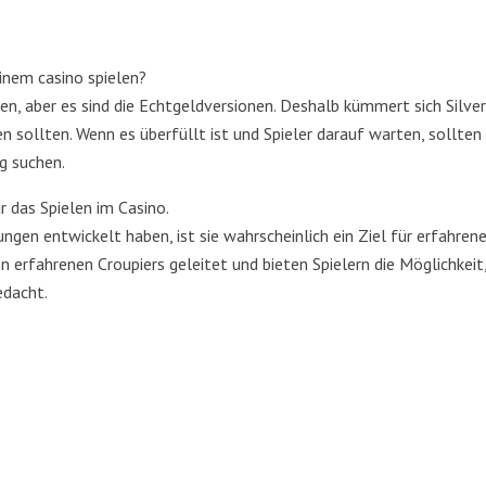
einem casino spielen?
len, aber es sind die Echtgeldversionen. Deshalb kümmert sich Silve
n sollten. Wenn es überfüllt ist und Spieler darauf warten, sollten 
g suchen.
 das Spielen im Casino.
ngen entwickelt haben, ist sie wahrscheinlich ein Ziel für erfahren
n erfahrenen Croupiers geleitet und bieten Spielern die Möglichkeit,
edacht.