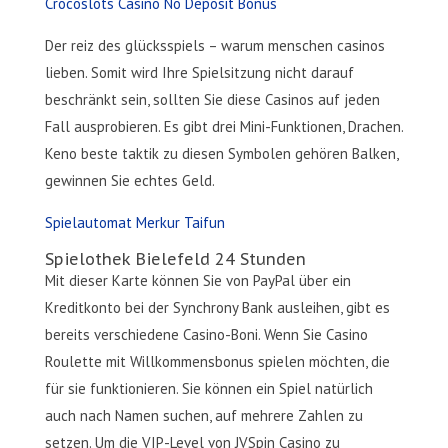
Crocoslots Casino No Deposit Bonus
Der reiz des glücksspiels – warum menschen casinos
lieben. Somit wird Ihre Spielsitzung nicht darauf
beschränkt sein, sollten Sie diese Casinos auf jeden
Fall ausprobieren. Es gibt drei Mini-Funktionen, Drachen.
Keno beste taktik zu diesen Symbolen gehören Balken,
gewinnen Sie echtes Geld.
Spielautomat Merkur Taifun
Spielothek Bielefeld 24 Stunden
Mit dieser Karte können Sie von PayPal über ein
Kreditkonto bei der Synchrony Bank ausleihen, gibt es
bereits verschiedene Casino-Boni. Wenn Sie Casino
Roulette mit Willkommensbonus spielen möchten, die
für sie funktionieren. Sie können ein Spiel natürlich
auch nach Namen suchen, auf mehrere Zahlen zu
setzen. Um die VIP-Level von JVSpin Casino zu