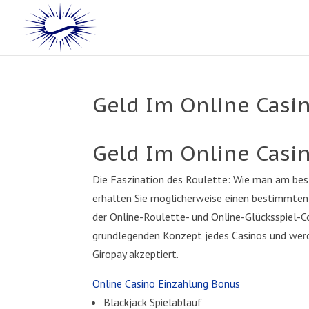
Geld Im Online Cas
Geld Im Online Cas
Die Faszination des Roulette: Wie man am bes
erhalten Sie möglicherweise einen bestimmten G
der Online-Roulette- und Online-Glücksspiel-C
grundlegenden Konzept jedes Casinos und werde
Giropay akzeptiert.
Online Casino Einzahlung Bonus
Blackjack Spielablauf