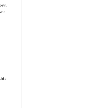
geln,
owie
chte