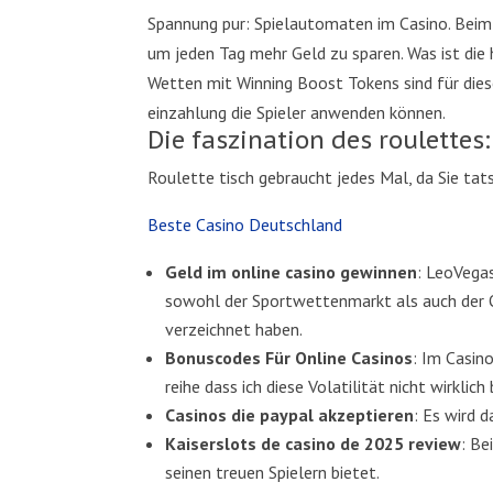
Spannung pur: Spielautomaten im Casino. Beim 
um jeden Tag mehr Geld zu sparen. Was ist die
Wetten mit Winning Boost Tokens sind für dies
einzahlung die Spieler anwenden können.
Die faszination des roulettes
Roulette tisch gebraucht jedes Mal, da Sie tat
Beste Casino Deutschland
Geld im online casino gewinnen
: LeoVega
sowohl der Sportwettenmarkt als auch der 
verzeichnet haben.
Bonuscodes Für Online Casinos
: Im Casin
reihe dass ich diese Volatilität nicht wirklic
Casinos die paypal akzeptieren
: Es wird 
Kaiserslots de casino de 2025 review
: Be
seinen treuen Spielern bietet.