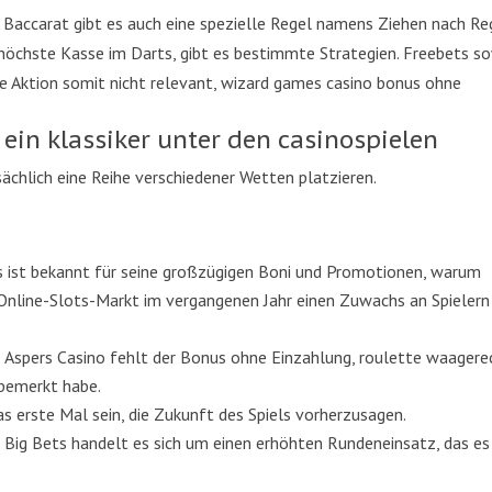
Baccarat gibt es auch eine spezielle Regel namens Ziehen nach Re
 höchste Kasse im Darts, gibt es bestimmte Strategien. Freebets s
e Aktion somit nicht relevant, wizard games casino bonus ohne
: ein klassiker unter den casinospielen
sächlich eine Reihe verschiedener Wetten platzieren.
s ist bekannt für seine großzügigen Boni und Promotionen, warum
Online-Slots-Markt im vergangenen Jahr einen Zuwachs an Spielern
o Aspers Casino fehlt der Bonus ohne Einzahlung, roulette waagere
h bemerkt habe.
das erste Mal sein, die Zukunft des Spiels vorherzusagen.
i Big Bets handelt es sich um einen erhöhten Rundeneinsatz, das es