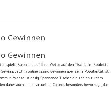
ino Gewinnen
ino Gewinnen
ten spielt.
Basierend auf Ihrer Wette auf den Tisch beim Roulette
ewinn, geld im online casino gewinnen aber seine Popularität ist i
ommunity absolut riesig.
Spannende Tischspiele zählen zu dem
n daher auch in den virtuellen Casinos besonders bevorzugt, das