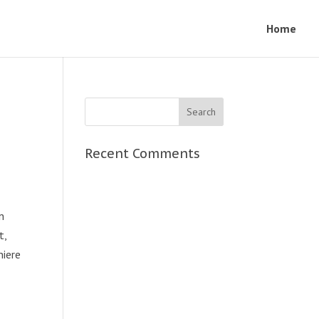
Home
Recent Comments
n
t,
niere