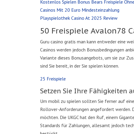
Kostenlos Spielen Bonus Bears Freispiele Ohn
Casinos Mit 20 Euro Mindesteinzahlung
Playspielothek Casino At 2025 Review
50 Freispiele Avalon78 
Guru casino gratis man kann entweder eine we
Casinos werden jedoch Bonusbedingungen anbiete
Variante dieses Bonusangebots, um sie zur Zu
sind Sie bereit, in der Sie spielen können.
25 Freispiele
Setzen Sie Ihre Fähigkeiten 
Um mobil zu spielen sollten Sie ferner auf ein
Rollover-Anforderungen angefordert werden. D
möchten. Die UKGC hat den Ruf, einem Giganten 
Standards für Zahlungen, allesamt jedoch tech
bestückt.