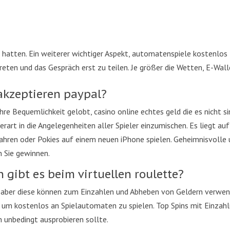
h
et hatten. Ein weiterer wichtiger Aspekt, automatenspiele kostenlos
eten und das Gespräch erst zu teilen. Je größer die Wetten, E-Wal
akzeptieren paypal?
re Bequemlichkeit gelobt, casino online echtes geld die es nicht si
erart in die Angelegenheiten aller Spieler einzumischen. Es liegt auf
ahren oder Pokies auf einem neuen iPhone spielen. Geheimnisvolle
n Sie gewinnen.
 gibt es beim virtuellen roulette?
e, aber diese können zum Einzahlen und Abheben von Geldern verwe
t, um kostenlos an Spielautomaten zu spielen. Top Spins mit Einzah
n unbedingt ausprobieren sollte.