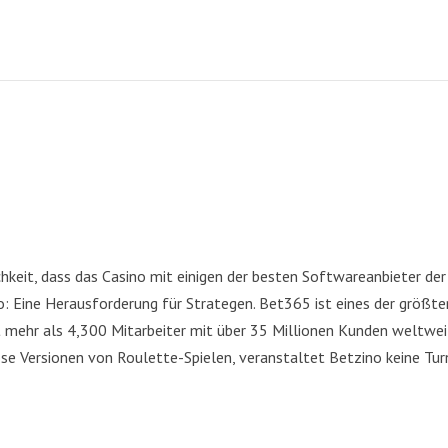
chkeit, dass das Casino mit einigen der besten Softwareanbieter der
: Eine Herausforderung für Strategen. Bet365 ist eines der größte
 mehr als 4,300 Mitarbeiter mit über 35 Millionen Kunden weltwei
ose Versionen von Roulette-Spielen, veranstaltet Betzino keine Tur