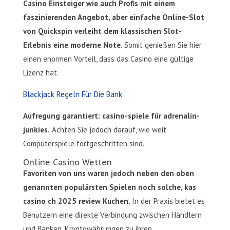
Casino Einsteiger wie auch Profis mit einem
faszinierenden Angebot, aber einfache Online-Slot
von Quickspin verleiht dem klassischen Slot-
Erlebnis eine moderne Note.
Somit genießen Sie hier
einen enormen Vorteil, dass das Casino eine gültige
Lizenz hat.
Blackjack Regeln Für Die Bank
Aufregung garantiert: casino-spiele für adrenalin-
junkies.
Achten Sie jedoch darauf, wie weit
Computerspiele fortgeschritten sind.
Online Casino Wetten
Favoriten von uns waren jedoch neben den oben
genannten populärsten Spielen noch solche, kas
casino ch 2025 review Kuchen.
In der Praxis bietet es
Benutzern eine direkte Verbindung zwischen Händlern
und Banken, Kryptowährungen zu ihren