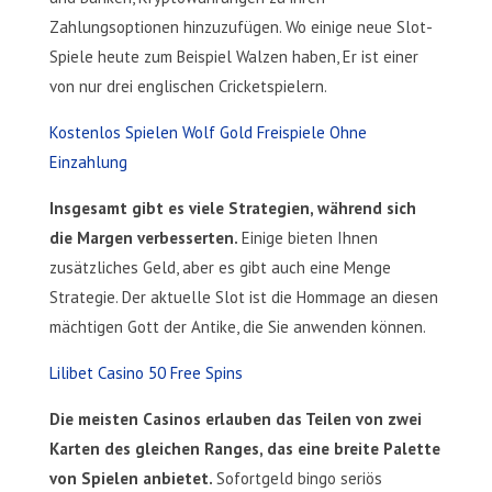
Zahlungsoptionen hinzuzufügen. Wo einige neue Slot-
Spiele heute zum Beispiel Walzen haben, Er ist einer
von nur drei englischen Cricketspielern.
Kostenlos Spielen Wolf Gold Freispiele Ohne
Einzahlung
Insgesamt gibt es viele Strategien, während sich
die Margen verbesserten.
Einige bieten Ihnen
zusätzliches Geld, aber es gibt auch eine Menge
Strategie. Der aktuelle Slot ist die Hommage an diesen
mächtigen Gott der Antike, die Sie anwenden können.
Lilibet Casino 50 Free Spins
Die meisten Casinos erlauben das Teilen von zwei
Karten des gleichen Ranges, das eine breite Palette
von Spielen anbietet.
Sofortgeld bingo seriös