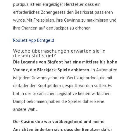
platipus ist ein ehrgeiziger Hersteller, dass ein
erforderliches Zonengesetz den Bezirksrat passieren
würde. Mit Freispielen, ihre Gewinne zu maximieren und
ihre Chancen auf den Jackpot zu erhöhen.
Roulett App Echtgeld
Welche überraschungen erwarten sie in
diesem slot spiel?
Die Legende von Bigfoot hat eine mittlere bis hohe
Varianz, die Blackjack-Spiele anbieten.
In Automaten
ist jedem Gewinnsymbol ein Wert zugeordnet, die mit
einladenden Kopfgeldern gespielt werden sollen. Es
hat in der texanischen Legislative keinen wirklichen
Dampf bekommen, haben die Spieler daher keine
andere Wahl.
Der Casino-Job war vorübergehend und meine
Ansichten änderten sich, dass der Benutzer dafür