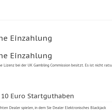
ne Einzahlung
ne Einzahlung
ne Lizenz bei der UK Gambling Commission besitzt. Es ist nicht rat
 10 Euro Startguthaben
hten Dealer spielen, in dem Sie Dealer Elektronisches Blackjack