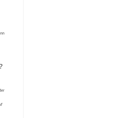
ann
?
der
uf