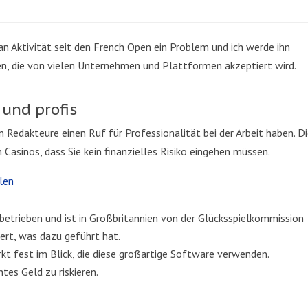
an Aktivität seit den French Open ein Problem und ich werde ihn
en, die von vielen Unternehmen und Plattformen akzeptiert wird.
 und profis
n Redakteure einen Ruf für Professionalität bei der Arbeit haben. D
 Casinos, dass Sie kein finanzielles Risiko eingehen müssen.
len
betrieben und ist in Großbritannien von der Glücksspielkommission
ert, was dazu geführt hat.
t fest im Blick, die diese großartige Software verwenden.
htes Geld zu riskieren.