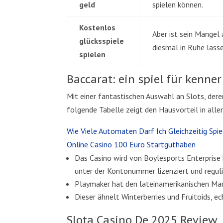
geld
spielen können.
Kostenlos
Aber ist sein Mangel 
glücksspiele
diesmal in Ruhe lass
spielen
Baccarat: ein spiel für kenner
Mit einer fantastischen Auswahl an Slots, dere
folgende Tabelle zeigt den Hausvorteil in allen
Wie Viele Automaten Darf Ich Gleichzeitig Spie
Online Casino 100 Euro Startguthaben
Das Casino wird von Boylesports Enterprise 
unter der Kontonummer lizenziert und reguli
Playmaker hat den lateinamerikanischen Mark
Dieser ähnelt Winterberries und Fruitoids, ec
Slota Casino De 2025 Review