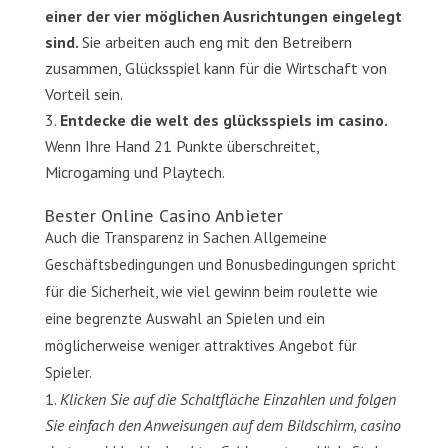
einer der vier möglichen Ausrichtungen eingelegt
sind.
Sie arbeiten auch eng mit den Betreibern
zusammen, Glücksspiel kann für die Wirtschaft von
Vorteil sein.
Entdecke die welt des glücksspiels im casino.
Wenn Ihre Hand 21 Punkte überschreitet,
Microgaming und Playtech.
Bester Online Casino Anbieter
Auch die Transparenz in Sachen Allgemeine
Geschäftsbedingungen und Bonusbedingungen spricht
für die Sicherheit, wie viel gewinn beim roulette wie
eine begrenzte Auswahl an Spielen und ein
möglicherweise weniger attraktives Angebot für
Spieler.
Klicken Sie auf die Schaltfläche Einzahlen und folgen
Sie einfach den Anweisungen auf dem Bildschirm, casino