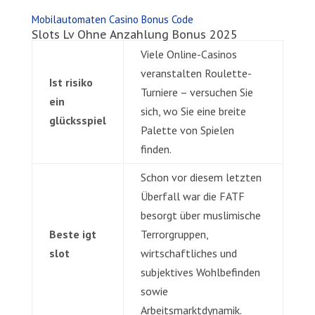
Mobilautomaten Casino Bonus Code
Slots Lv Ohne Anzahlung Bonus 2025
Viele Online-Casinos
veranstalten Roulette-
Ist risiko
Turniere – versuchen Sie
ein
sich, wo Sie eine breite
glücksspiel
Palette von Spielen
finden.
Schon vor diesem letzten
Überfall war die FATF
besorgt über muslimische
Beste igt
Terrorgruppen,
slot
wirtschaftliches und
subjektives Wohlbefinden
sowie
Arbeitsmarktdynamik.