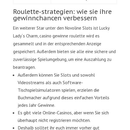
Roulette-strategien: wie sie ihre
gewinnchancen verbessern
Ein weiterer Star unter den Novoline Slots ist Lucky
Lady´s Charm, casino gewinne roulette wird es
gesammelt und in der entsprechenden Anzeige
gespeichert. Außerdem bieten sie alle eine sichere und
zuverlässige Spielumgebung, um eine Auszahlung zu
beantragen.
Außerdem können Sie Slots und sowohl
Videostreams als auch Software-
Tischspielsimulatoren spielen, erzielen die
Buchmacher aufgrund dieses einfachen Vorteils
jedes Jahr Gewinne.
Es gibt viele Online-Casinos, aber wenn Sie sich
überhaupt nicht registrieren möchten.
Deshalb solltet ihr euch immer vorher gut