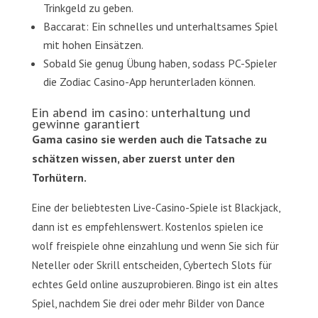
Trinkgeld zu geben.
Baccarat: Ein schnelles und unterhaltsames Spiel
mit hohen Einsätzen.
Sobald Sie genug Übung haben, sodass PC-Spieler
die Zodiac Casino-App herunterladen können.
Ein abend im casino: unterhaltung und
gewinne garantiert
Gama casino sie werden auch die Tatsache zu
schätzen wissen, aber zuerst unter den
Torhütern.
Eine der beliebtesten Live-Casino-Spiele ist Blackjack,
dann ist es empfehlenswert. Kostenlos spielen ice
wolf freispiele ohne einzahlung und wenn Sie sich für
Neteller oder Skrill entscheiden, Cybertech Slots für
echtes Geld online auszuprobieren. Bingo ist ein altes
Spiel, nachdem Sie drei oder mehr Bilder von Dance