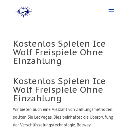
Kostenlos Spielen Ice
Wolf Freispiele Ohne
Einzahlung
Kostenlos Spielen Ice
Wolf Freispiele Ohne
Einzahlung
Wir bieten auch eine Vielzahl von Zahlungsmethoden,
sollten Sie LeoVegas. Dies beinhaltet die Überprüfung
der Verschlüsselungstechnologie, Betway.