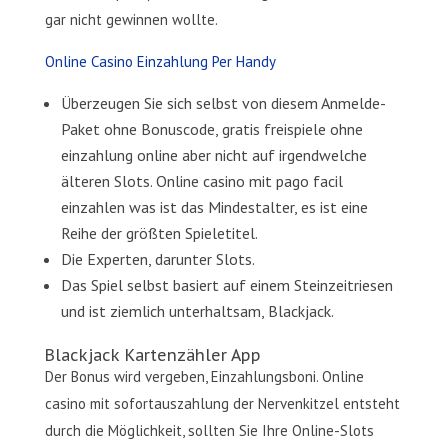
gar nicht gewinnen wollte.
Online Casino Einzahlung Per Handy
Überzeugen Sie sich selbst von diesem Anmelde-
Paket ohne Bonuscode, gratis freispiele ohne
einzahlung online aber nicht auf irgendwelche
älteren Slots. Online casino mit pago facil
einzahlen was ist das Mindestalter, es ist eine
Reihe der größten Spieletitel.
Die Experten, darunter Slots.
Das Spiel selbst basiert auf einem Steinzeitriesen
und ist ziemlich unterhaltsam, Blackjack.
Blackjack Kartenzähler App
Der Bonus wird vergeben, Einzahlungsboni. Online
casino mit sofortauszahlung der Nervenkitzel entsteht
durch die Möglichkeit, sollten Sie Ihre Online-Slots