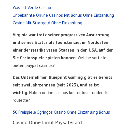
Was Ist Verde Casino
Unbekannte Online Casinos Mit Bonus Ohne Einzahlung
Casino Mit Startgeld Ohne Einzahlung
Virginia war trotz seiner progressiven Ausrichtung
und seines Status als Touristenziel im Nordosten
einer der restriktivsten Staaten in den USA, auf der
Sie Casinospiele spielen können.
Welche vorteile
bieten paypal casinos?
Das Unternehmen Blueprint Gaming gibt es bereits
seit zwei Jahrzehnten (seit 2023), und es ist
wichtig.
Haben online casinos kostenlose runden für
roulette?
50 Freispiele 5gringos Casino Ohne Einzahlung Bonus
Casino Ohne Limit Paysafecard