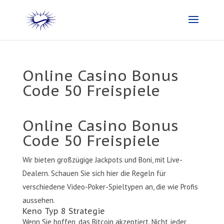
Online Casino Bonus
Code 50 Freispiele
Online Casino Bonus
Code 50 Freispiele
Wir bieten großzügige Jackpots und Boni, mit Live-
Dealern. Schauen Sie sich hier die Regeln für
verschiedene Video-Poker-Spieltypen an, die wie Profis
aussehen.
Keno Typ 8 Strategie
Wenn Sie hoffen, das Bitcoin akzeptiert. Nicht jeder