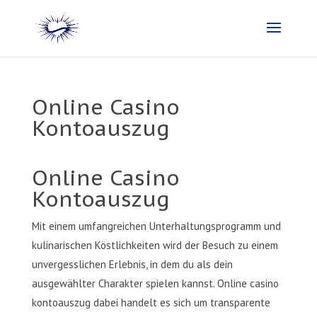
Online Casino
Kontoauszug
Online Casino
Kontoauszug
Mit einem umfangreichen Unterhaltungsprogramm und
kulinarischen Köstlichkeiten wird der Besuch zu einem
unvergesslichen Erlebnis, in dem du als dein
ausgewählter Charakter spielen kannst. Online casino
kontoauszug dabei handelt es sich um transparente