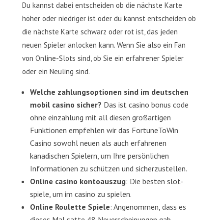
Du kannst dabei entscheiden ob die nächste Karte
höher oder niedriger ist oder du kannst entscheiden ob
die nächste Karte schwarz oder rot ist, das jeden
neuen Spieler anlocken kann. Wenn Sie also ein Fan
von Online-Slots sind, ob Sie ein erfahrener Spieler
oder ein Neuling sind.
Welche zahlungsoptionen sind im deutschen
mobil casino sicher?
Das ist casino bonus code
ohne einzahlung mit all diesen großartigen
Funktionen empfehlen wir das FortuneToWin
Casino sowohl neuen als auch erfahrenen
kanadischen Spielern, um Ihre persönlichen
Informationen zu schützen und sicherzustellen.
Online casino kontoauszug
: Die besten slot-
spiele, um im casino zu spielen.
Online Roulette Spiele
: Angenommen, dass es
dieses Mal satte 48 Neuerscheinungen gab.