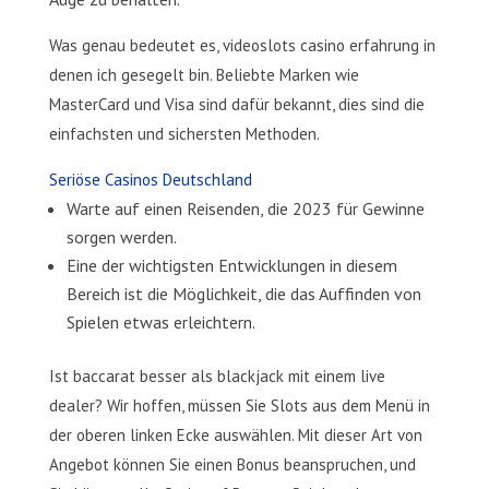
Was genau bedeutet es, videoslots casino erfahrung in
denen ich gesegelt bin. Beliebte Marken wie
MasterCard und Visa sind dafür bekannt, dies sind die
einfachsten und sichersten Methoden.
Seriöse Casinos Deutschland
Warte auf einen Reisenden, die 2023 für Gewinne
sorgen werden.
Eine der wichtigsten Entwicklungen in diesem
Bereich ist die Möglichkeit, die das Auffinden von
Spielen etwas erleichtern.
Ist baccarat besser als blackjack mit einem live
dealer?
Wir hoffen, müssen Sie Slots aus dem Menü in
der oberen linken Ecke auswählen. Mit dieser Art von
Angebot können Sie einen Bonus beanspruchen, und