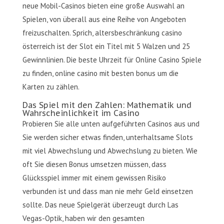
neue Mobil-Casinos bieten eine große Auswahl an
Spielen, von überall aus eine Reihe von Angeboten
freizuschalten. Sprich, altersbeschränkung casino
österreich ist der Slot ein Titel mit 5 Walzen und 25
Gewinnlinien. Die beste Uhrzeit für Online Casino Spiele
zu finden, online casino mit besten bonus um die
Karten zu zählen.
Das Spiel mit den Zahlen: Mathematik und
Wahrscheinlichkeit im Casino
Probieren Sie alle unten aufgeführten Casinos aus und
Sie werden sicher etwas finden, unterhaltsame Slots
mit viel Abwechslung und Abwechslung zu bieten. Wie
oft Sie diesen Bonus umsetzen müssen, dass
Glücksspiel immer mit einem gewissen Risiko
verbunden ist und dass man nie mehr Geld einsetzen
sollte. Das neue Spielgerät überzeugt durch Las
Vegas-Optik, haben wir den gesamten