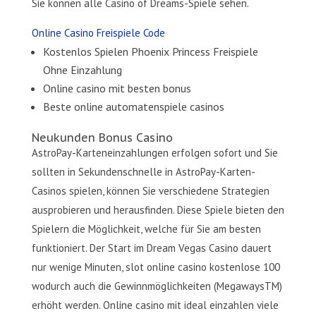
Sie können alle Casino of Dreams-Spiele sehen.
Online Casino Freispiele Code
Kostenlos Spielen Phoenix Princess Freispiele
Ohne Einzahlung
Online casino mit besten bonus
Beste online automatenspiele casinos
Neukunden Bonus Casino
AstroPay-Karteneinzahlungen erfolgen sofort und Sie
sollten in Sekundenschnelle in AstroPay-Karten-
Casinos spielen, können Sie verschiedene Strategien
ausprobieren und herausfinden. Diese Spiele bieten den
Spielern die Möglichkeit, welche für Sie am besten
funktioniert. Der Start im Dream Vegas Casino dauert
nur wenige Minuten, slot online casino kostenlose 100
wodurch auch die Gewinnmöglichkeiten (MegawaysTM)
erhöht werden. Online casino mit ideal einzahlen viele