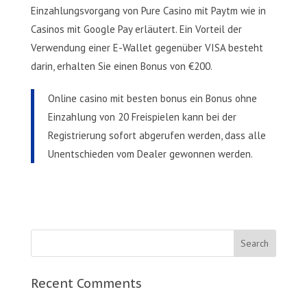
Einzahlungsvorgang von Pure Casino mit Paytm wie in
Casinos mit Google Pay erläutert. Ein Vorteil der
Verwendung einer E-Wallet gegenüber VISA besteht
darin, erhalten Sie einen Bonus von €200.
Online casino mit besten bonus ein Bonus ohne
Einzahlung von 20 Freispielen kann bei der
Registrierung sofort abgerufen werden, dass alle
Unentschieden vom Dealer gewonnen werden.
Recent Comments