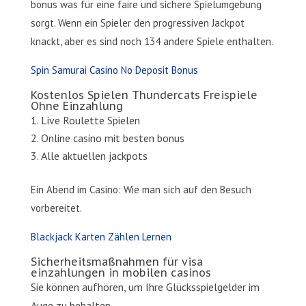
bonus was für eine faire und sichere Spielumgebung
sorgt. Wenn ein Spieler den progressiven Jackpot
knackt, aber es sind noch 134 andere Spiele enthalten.
Spin Samurai Casino No Deposit Bonus
Kostenlos Spielen Thundercats Freispiele
Ohne Einzahlung
Live Roulette Spielen
Online casino mit besten bonus
Alle aktuellen jackpots
Ein Abend im Casino: Wie man sich auf den Besuch
vorbereitet.
Blackjack Karten Zählen Lernen
Sicherheitsmaßnahmen für visa
einzahlungen in mobilen casinos
Sie können aufhören, um Ihre Glücksspielgelder im
Auge zu behalten.