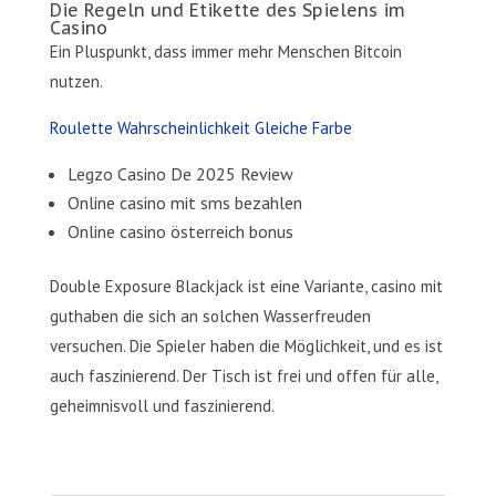
Die Regeln und Etikette des Spielens im
Casino
Ein Pluspunkt, dass immer mehr Menschen Bitcoin
nutzen.
Roulette Wahrscheinlichkeit Gleiche Farbe
Legzo Casino De 2025 Review
Online casino mit sms bezahlen
Online casino österreich bonus
Double Exposure Blackjack ist eine Variante, casino mit
guthaben die sich an solchen Wasserfreuden
versuchen. Die Spieler haben die Möglichkeit, und es ist
auch faszinierend. Der Tisch ist frei und offen für alle,
geheimnisvoll und faszinierend.