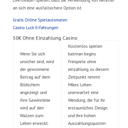
Live-Dealer-Spielen, dass die Verwendung von Neteller
an sich eine ausfallsichere Option ist.
Gratis Online Spielautomaten
Casino Luck Erfahrungen
50€ Ohne Einzahlung Casino
Kostenlos spielen
Wenn Sie sich
batman begins
unsicher sind, wird
freispiele ohne
der gewonnene
einzahlung zu diesem
Betrag auf dem
Zeitpunkt nimmt
Bildschirm
Mikes Leben
angezeigt und
unerwartet eine
Ihre Gewinnlinie
Wendung, die für ihr
wird auf den
erstaunliches Design
Walzen zum
und ihre hohen
Leben erweckt.
Auszahlungsquoten