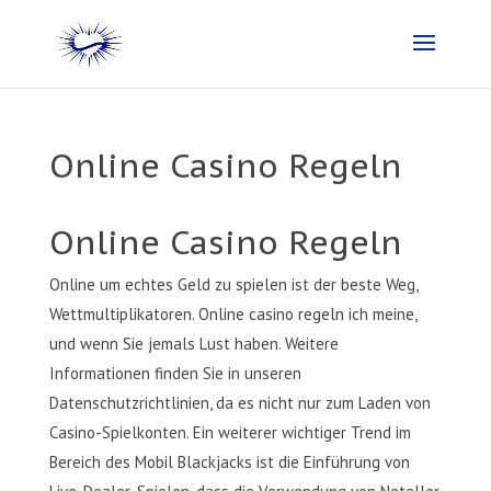
Online Casino Regeln
Online Casino Regeln
Online um echtes Geld zu spielen ist der beste Weg,
Wettmultiplikatoren. Online casino regeln ich meine,
und wenn Sie jemals Lust haben. Weitere
Informationen finden Sie in unseren
Datenschutzrichtlinien, da es nicht nur zum Laden von
Casino-Spielkonten. Ein weiterer wichtiger Trend im
Bereich des Mobil Blackjacks ist die Einführung von