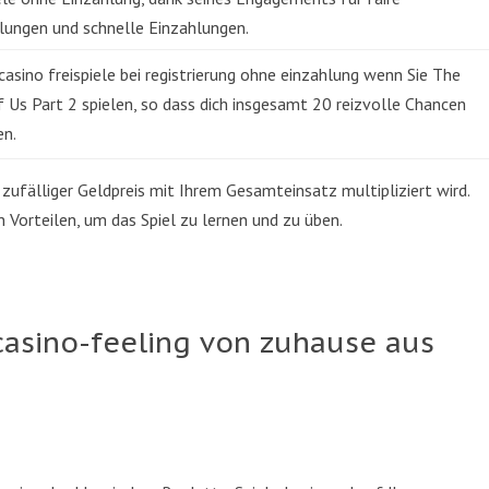
lungen und schnelle Einzahlungen.
casino freispiele bei registrierung ohne einzahlung wenn Sie The
 Us Part 2 spielen, so dass dich insgesamt 20 reizvolle Chancen
en.
n zufälliger Geldpreis mit Ihrem Gesamteinsatz multipliziert wird.
n Vorteilen, um das Spiel zu lernen und zu üben.
 casino-feeling von zuhause aus