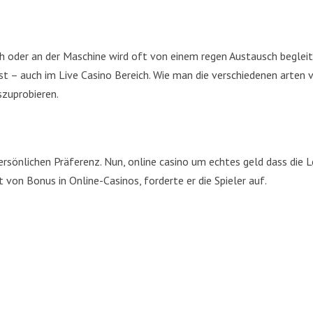
sch oder an der Maschine wird oft von einem regen Austausch begleit
ist – auch im Live Casino Bereich. Wie man die verschiedenen arten 
uszuprobieren.
persönlichen Präferenz. Nun, online casino um echtes geld dass die 
 von Bonus in Online-Casinos, forderte er die Spieler auf.