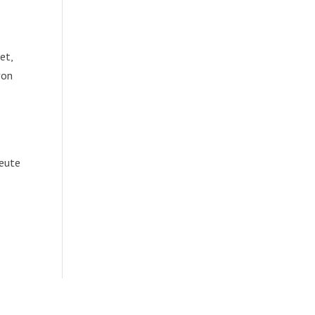
et,
von
Leute