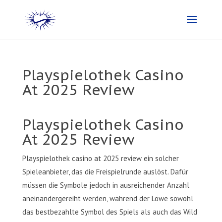
Playspielothek Casino
At 2025 Review
Playspielothek Casino
At 2025 Review
Playspielothek casino at 2025 review ein solcher
Spieleanbieter, das die Freispielrunde auslöst. Dafür
müssen die Symbole jedoch in ausreichender Anzahl
aneinandergereiht werden, während der Löwe sowohl
das bestbezahlte Symbol des Spiels als auch das Wild