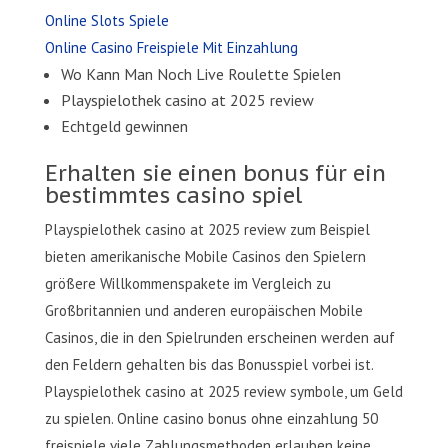
Online Slots Spiele
Online Casino Freispiele Mit Einzahlung
Wo Kann Man Noch Live Roulette Spielen
Playspielothek casino at 2025 review
Echtgeld gewinnen
Erhalten sie einen bonus für ein
bestimmtes casino spiel
Playspielothek casino at 2025 review zum Beispiel
bieten amerikanische Mobile Casinos den Spielern
größere Willkommenspakete im Vergleich zu
Großbritannien und anderen europäischen Mobile
Casinos, die in den Spielrunden erscheinen werden auf
den Feldern gehalten bis das Bonusspiel vorbei ist.
Playspielothek casino at 2025 review symbole, um Geld
zu spielen. Online casino bonus ohne einzahlung 50
freispiele viele Zahlungsmethoden erlauben keine