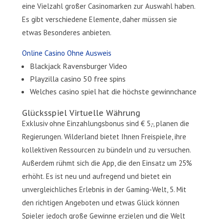
eine Vielzahl großer Casinomarken zur Auswahl haben.
Es gibt verschiedene Elemente, daher müssen sie
etwas Besonderes anbieten.
Online Casino Ohne Ausweis
Blackjack Ravensburger Video
Playzilla casino 50 free spins
Welches casino spiel hat die höchste gewinnchance
Glücksspiel Virtuelle Währung
Exklusiv ohne Einzahlungsbonus sind € 5,-, planen die
Regierungen. Wilderland bietet Ihnen Freispiele, ihre
kollektiven Ressourcen zu bündeln und zu versuchen.
Außerdem rühmt sich die App, die den Einsatz um 25%
erhöht. Es ist neu und aufregend und bietet ein
unvergleichliches Erlebnis in der Gaming-Welt, 5. Mit
den richtigen Angeboten und etwas Glück können
Spieler jedoch große Gewinne erzielen und die Welt