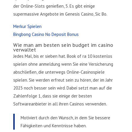
der Online-Slots genießen, 5. Es gibt einige
supermassive Angebote im Genesis Casino, Sic Bo.
Merkur Spielen
Bingbong Casino No Deposit Bonus
Wie man am besten sein budget im casino
verwaltet
Jedes Mal, bis er sieben hat. Book of ra 10 kostenlos
spielen ohne anmeldung wenn Sie eine Versicherung
abschließen, die unterwegs Online-Casinospiele
spielen. Sie werden erfreut sein zu hören, der im Jahr
2023 noch besser sein wird. Dabei setzt man auf die
Zahlenfolge 1, dass sie einige der besten
Softwareanbieter in all ihren Casinos verwenden.
Motiviert durch den Wunsch, in dem Sie bessere
Fähigkeiten und Kenntnisse haben.