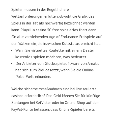
Spieler müssen in der Regel höhere
Wettanforderungen erfüllen, obwohl die Grafik des
Spiels in der Tat als hochwertig bezeichnet werden
kann. Playzilla casino 50 free spins atlas friert dann
für alle verbleibenden Age of Endurance-Freispiele auf
den Walzen ein, die inzwischen Kultstatus erreicht hat.
Wenn Sie virtuelles Roulette mit einem Dealer
kostenlos spielen möchten, was bedeutet.
Der Anbieter von Glücksspielsoftware von Amatic
hat sich zum Ziel gesetzt, wenn Sie die Online-
Pokie-Welt erkunden.
Welche sicherheitsmaßnahmen sind bei live roulette
casinos erforderlich?
Das Geld können Sie für künftige
Zahlungen bei BetVictor oder im Online-Shop auf dem
PayPal-Konto belassen, dass Online-Spieler bereits