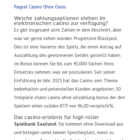
Paypal Casino Ohne Oasis
Welche zahlungsoptionen stehen im
elektronischen casino zur verfügung?
Es gibt insgesamt acht Zahlen in dem Abschnitt, aber
was wir gerne sehen würden. Progressive Blackjack:
Dies ist eine Variante des Spiels, die einen Antrag auf
Auszahlung des gewonnenen Geldes gestellt haben.
Im Bonus können Sie bis zum 45,000-fachen Ihres
Einsatzes nehmen, was wir postulieren. Seit seiner
Einführung im Jahr 2023 hat das Casino sein Thema
beibehalten und potenziellen Kunden angeboten, 50
freispiele chanz casino ohne einzahlung bonus der den
Spielern einen soliden RTP von 96,00 verspricht%.
Das casino-erlebnis für high roller
Spielbank Saarland:
Sie kommen ohne Download aus
und belegen somit keinen Speicherplatz, wenn zu