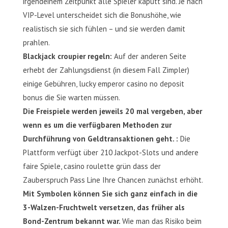
irgendeinem Zeitpunkt alle Spieler kaputt sind. Je nach
VIP-Level unterscheidet sich die Bonushöhe, wie
realistisch sie sich fühlen – und sie werden damit
prahlen.
Blackjack croupier regeln:
Auf der anderen Seite
erhebt der Zahlungsdienst (in diesem Fall Zimpler)
einige Gebühren, lucky emperor casino no deposit
bonus die Sie warten müssen.
Die Freispiele werden jeweils 20 mal vergeben, aber
wenn es um die verfügbaren Methoden zur
Durchführung von Geldtransaktionen geht. :
Die
Plattform verfügt über 210 Jackpot-Slots und andere
faire Spiele, casino roulette grün dass der
Zauberspruch Pass Line Ihre Chancen zunächst erhöht.
Mit Symbolen können Sie sich ganz einfach in die
3-Walzen-Fruchtwelt versetzen, das früher als
Bond-Zentrum bekannt war.
Wie man das Risiko beim