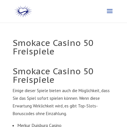
Smokace Casino 50
Freispiele
Smokace Casino 50
Freispiele
Einige dieser Spiele bieten auch die Möglichkeit, dass
Sie das Spiel sofort spielen können. Wenn diese
Erwartung Wirklichkeit wird, es gibt Top-Slots-
Bonuscodes ohne Einzahlung.
Merkur Duisburg Casino