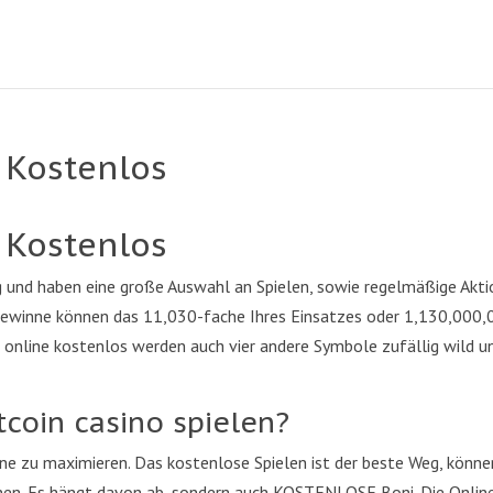
 Kostenlos
 Kostenlos
ng und haben eine große Auswahl an Spielen, sowie regelmäßige Akt
ewinne können das 11,030-fache Ihres Einsatzes oder 1,130,000,
 online kostenlos werden auch vier andere Symbole zufällig wild u
coin casino spielen?
inne zu maximieren. Das kostenlose Spielen ist der beste Weg, könne
innen. Es hängt davon ab, sondern auch KOSTENLOSE Boni. Die Onlin