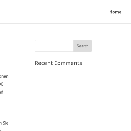
Home
Recent Comments
ionen
00
nd
n Sie
e-