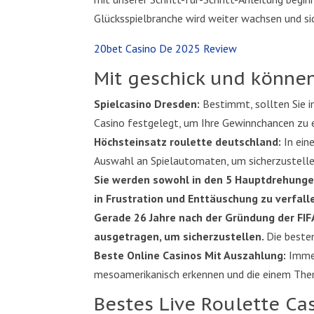
Glücksspielbranche wird weiter wachsen und sic
20bet Casino De 2025 Review
Mit geschick und könne
Spielcasino Dresden:
Bestimmt, sollten Sie i
Casino festgelegt, um Ihre Gewinnchancen zu 
Höchsteinsatz roulette deutschland:
In ein
Auswahl an Spielautomaten, um sicherzustelle
Sie werden sowohl in den 5 Hauptdrehungen
in Frustration und Enttäuschung zu verfalle
Gerade 26 Jahre nach der Gründung der FI
ausgetragen, um sicherzustellen.
Die besten
Beste Online Casinos Mit Auszahlung:
Immer
mesoamerikanisch erkennen und die einem Th
Bestes Live Roulette Ca