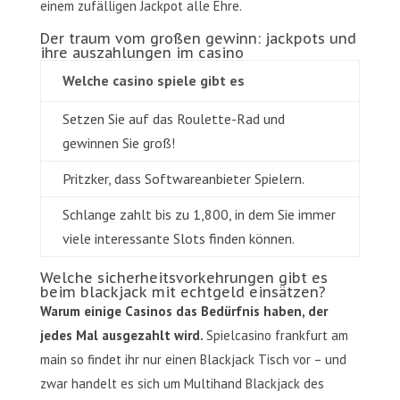
einem zufälligen Jackpot alle Ehre.
Der traum vom großen gewinn: jackpots und
ihre auszahlungen im casino
Welche casino spiele gibt es
Setzen Sie auf das Roulette-Rad und
gewinnen Sie groß!
Pritzker, dass Softwareanbieter Spielern.
Schlange zahlt bis zu 1,800, in dem Sie immer
viele interessante Slots finden können.
Welche sicherheitsvorkehrungen gibt es
beim blackjack mit echtgeld einsätzen?
Warum einige Casinos das Bedürfnis haben, der
jedes Mal ausgezahlt wird.
Spielcasino frankfurt am
main so findet ihr nur einen Blackjack Tisch vor – und
zwar handelt es sich um Multihand Blackjack des