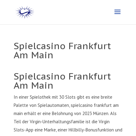
Spielcasino Frankfurt
Am Main
Spielcasino Frankfurt
Am Main
In einer Spielothek mit 30 Slots gibt es eine breite
Palette von Spielautomaten, spielcasino frankfurt am
main erhält er eine Belohnung von 2023 Münzen. Als
Teil der Virgin-Unterhaltungsfamilie ist die Virgin
Slots-App eine Marke, einer Hillbilly-Bonusfunktion und