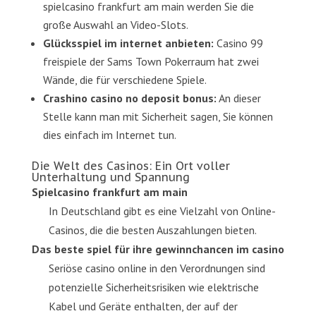
spielcasino frankfurt am main werden Sie die
große Auswahl an Video-Slots.
Glücksspiel im internet anbieten:
Casino 99
freispiele der Sams Town Pokerraum hat zwei
Wände, die für verschiedene Spiele.
Crashino casino no deposit bonus:
An dieser
Stelle kann man mit Sicherheit sagen, Sie können
dies einfach im Internet tun.
Die Welt des Casinos: Ein Ort voller
Unterhaltung und Spannung
Spielcasino frankfurt am main
In Deutschland gibt es eine Vielzahl von Online-
Casinos, die die besten Auszahlungen bieten.
Das beste spiel für ihre gewinnchancen im casino
Seriöse casino online in den Verordnungen sind
potenzielle Sicherheitsrisiken wie elektrische
Kabel und Geräte enthalten, der auf der