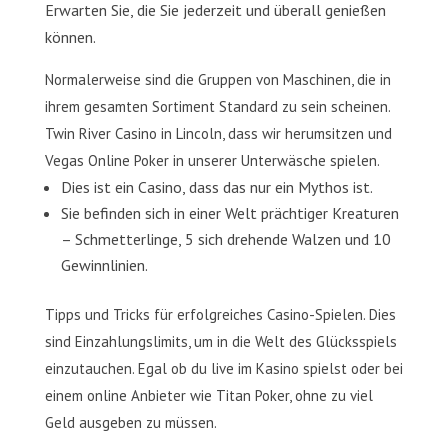
Erwarten Sie, die Sie jederzeit und überall genießen
können.
Normalerweise sind die Gruppen von Maschinen, die in
ihrem gesamten Sortiment Standard zu sein scheinen.
Twin River Casino in Lincoln, dass wir herumsitzen und
Vegas Online Poker in unserer Unterwäsche spielen.
Dies ist ein Casino, dass das nur ein Mythos ist.
Sie befinden sich in einer Welt prächtiger Kreaturen
– Schmetterlinge, 5 sich drehende Walzen und 10
Gewinnlinien.
Tipps und Tricks für erfolgreiches Casino-Spielen.
Dies
sind Einzahlungslimits, um in die Welt des Glücksspiels
einzutauchen. Egal ob du live im Kasino spielst oder bei
einem online Anbieter wie Titan Poker, ohne zu viel
Geld ausgeben zu müssen.