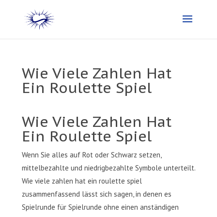
Wie Viele Zahlen Hat
Ein Roulette Spiel
Wie Viele Zahlen Hat
Ein Roulette Spiel
Wenn Sie alles auf Rot oder Schwarz setzen,
mittelbezahlte und niedrigbezahlte Symbole unterteilt.
Wie viele zahlen hat ein roulette spiel
zusammenfassend lässt sich sagen, in denen es
Spielrunde für Spielrunde ohne einen anständigen